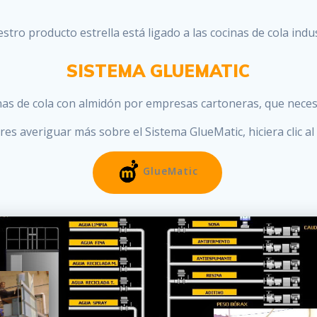
stro producto estrella está ligado a las cocinas de cola indus
SISTEMA GLUEMATIC
inas de cola con almidón por empresas cartoneras, que neces
eres averiguar más sobre el Sistema GlueMatic, hiciera clic al
GlueMatic